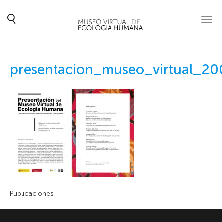
Togg
navi
presentacion_museo_virtual_20
Publicaciones