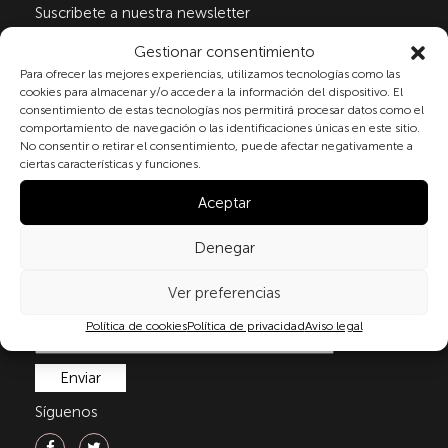
Suscribete a nuestra newsletter
Gestionar consentimiento
Para ofrecer las mejores experiencias, utilizamos tecnologías como las
Al marcar la casilla y enviar este formulario, usted
cookies para almacenar y/o acceder a la información del dispositivo. El
consentimiento de estas tecnologías nos permitirá procesar datos como el
consiente expresamente el tratamiento de sus datos
comportamiento de navegación o las identificaciones únicas en este sitio.
personales conforme a la normativa vigente en
No consentir o retirar el consentimiento, puede afectar negativamente a
materia de protección de datos personales, en
ciertas características y funciones.
particular, de acuerdo con lo dispuesto en el
Reglamento (UE) 2016/679 del Parlamento Europeo y
Aceptar
del Consejo de 27 de abril de 2016 (RGPD) y la Ley
Orgánica 3/2018, de 5 de diciembre, de Protección de
Denegar
Datos Personales y garantía de los derechos
digitale(LOPDGDD). Para más información puede
Ver preferencias
consultar nuestra
política de privacidad
.
Política de cookies
Política de privacidad
Aviso legal
Síguenos