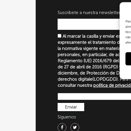
Suscribete a nuestra newsletter
Par
alm
tec
Al marcar la casilla y enviar este 
ide
expresamente el tratamiento de sus
afe
la normativa vigente en materia de 
personales, en particular, de acuerd
Reglamento (UE) 2016/679 del Parl
de 27 de abril de 2016 (RGPD) y la 
diciembre, de Protección de Datos P
derechos digitale(LOPDGDD). Para 
consultar nuestra
política de privaci
Síguenos