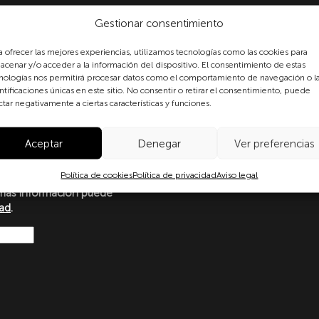
Gestionar consentimiento
a ofrecer las mejores experiencias, utilizamos tecnologías como las cookies para
acenar y/o acceder a la información del dispositivo. El consentimiento de estas
nologías nos permitirá procesar datos como el comportamiento de navegación o l
formulario, usted consiente
ntificaciones únicas en este sitio. No consentir o retirar el consentimiento, puede
 datos personales conforme a
ctar negativamente a ciertas características y funciones.
protección de datos
o con lo dispuesto en el
Aceptar
Denegar
Ver preferencias
amento Europeo y del Consejo
Ley Orgánica 3/2018, de 5 de
Política de cookies
Política de privacidad
Aviso legal
ersonales y garantía de los
más información puede
dad
.