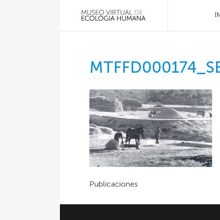
I
MTFFD000174_S
Publicaciones