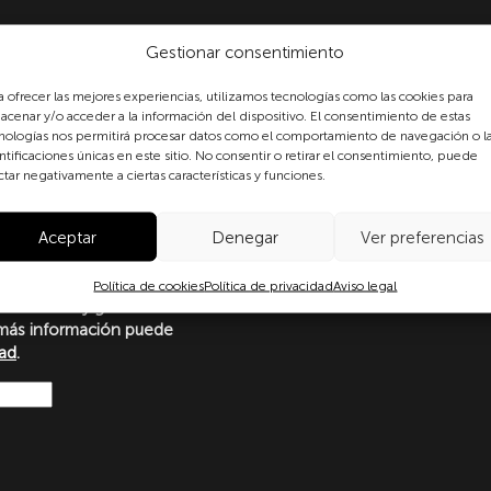
Gestionar consentimiento
a ofrecer las mejores experiencias, utilizamos tecnologías como las cookies para
acenar y/o acceder a la información del dispositivo. El consentimiento de estas
nologías nos permitirá procesar datos como el comportamiento de navegación o l
ntificaciones únicas en este sitio. No consentir o retirar el consentimiento, puede
formulario, usted consiente
ctar negativamente a ciertas características y funciones.
 datos personales conforme a
protección de datos
Aceptar
Denegar
Ver preferencias
o con lo dispuesto en el
amento Europeo y del Consejo
Ley Orgánica 3/2018, de 5 de
Política de cookies
Política de privacidad
Aviso legal
ersonales y garantía de los
más información puede
dad
.