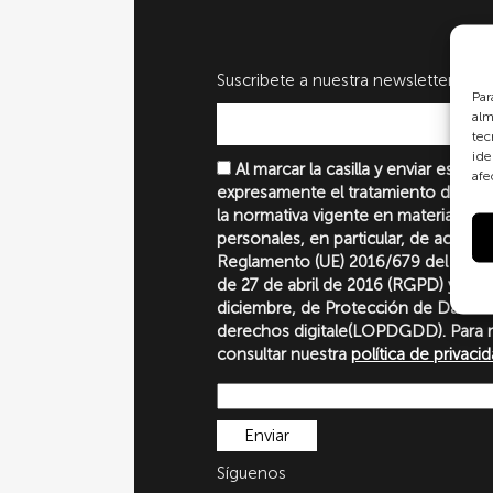
Suscribete a nuestra newsletter
Par
alm
tec
ide
Al marcar la casilla y enviar este 
afe
expresamente el tratamiento de sus
la normativa vigente en materia de 
personales, en particular, de acuerd
Reglamento (UE) 2016/679 del Parl
de 27 de abril de 2016 (RGPD) y la 
diciembre, de Protección de Datos P
derechos digitale(LOPDGDD). Para 
consultar nuestra
política de privaci
Síguenos