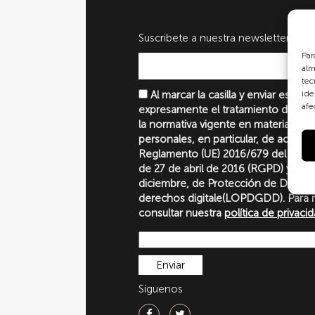
Suscribete a nuestra newsletter
Par
alm
tec
ide
Al marcar la casilla y enviar este 
afe
expresamente el tratamiento de sus
la normativa vigente en materia de 
personales, en particular, de acuerd
Reglamento (UE) 2016/679 del Parl
de 27 de abril de 2016 (RGPD) y la 
diciembre, de Protección de Datos P
derechos digitale(LOPDGDD). Para 
consultar nuestra
política de privaci
Síguenos