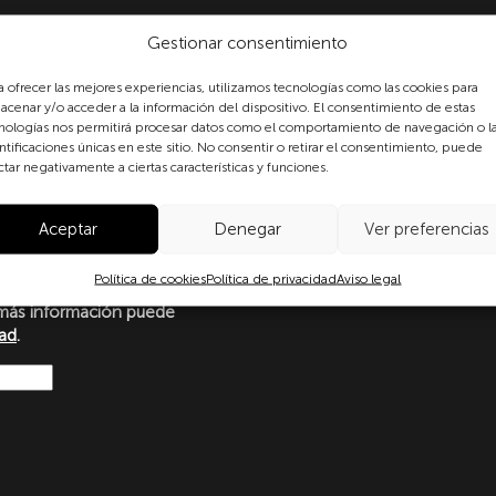
Gestionar consentimiento
a ofrecer las mejores experiencias, utilizamos tecnologías como las cookies para
acenar y/o acceder a la información del dispositivo. El consentimiento de estas
nologías nos permitirá procesar datos como el comportamiento de navegación o l
ntificaciones únicas en este sitio. No consentir o retirar el consentimiento, puede
formulario, usted consiente
ctar negativamente a ciertas características y funciones.
 datos personales conforme a
protección de datos
o con lo dispuesto en el
Aceptar
Denegar
Ver preferencias
amento Europeo y del Consejo
Ley Orgánica 3/2018, de 5 de
Política de cookies
Política de privacidad
Aviso legal
ersonales y garantía de los
más información puede
dad
.