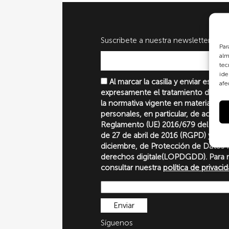
Suscribete a nuestra newsletter
Par
alm
tec
ide
Al marcar la casilla y enviar este 
afe
expresamente el tratamiento de sus
la normativa vigente en materia de 
personales, en particular, de acuerd
Reglamento (UE) 2016/679 del Parl
de 27 de abril de 2016 (RGPD) y la 
diciembre, de Protección de Datos P
derechos digitale(LOPDGDD). Para 
consultar nuestra
política de privaci
Síguenos