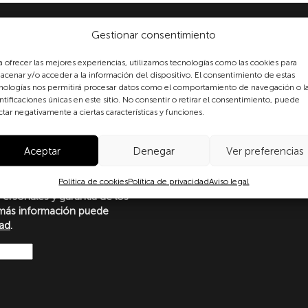
Gestionar consentimiento
a ofrecer las mejores experiencias, utilizamos tecnologías como las cookies para
acenar y/o acceder a la información del dispositivo. El consentimiento de estas
nologías nos permitirá procesar datos como el comportamiento de navegación o l
ntificaciones únicas en este sitio. No consentir o retirar el consentimiento, puede
formulario, usted consiente
ctar negativamente a ciertas características y funciones.
 datos personales conforme a
protección de datos
Aceptar
Denegar
Ver preferencias
o con lo dispuesto en el
amento Europeo y del Consejo
Ley Orgánica 3/2018, de 5 de
Política de cookies
Política de privacidad
Aviso legal
ersonales y garantía de los
más información puede
dad
.