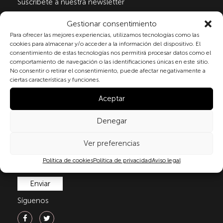
Suscribete a nuestra newsletter
Gestionar consentimiento
Para ofrecer las mejores experiencias, utilizamos tecnologías como las
Al marcar la casilla y enviar este formulario, usted
cookies para almacenar y/o acceder a la información del dispositivo. El
consiente expresamente el tratamiento de sus datos
consentimiento de estas tecnologías nos permitirá procesar datos como el
comportamiento de navegación o las identificaciones únicas en este sitio.
personales conforme a la normativa vigente en
No consentir o retirar el consentimiento, puede afectar negativamente a
materia de protección de datos personales, en
ciertas características y funciones.
particular, de acuerdo con lo dispuesto en el
Reglamento (UE) 2016/679 del Parlamento Europeo y
Aceptar
del Consejo de 27 de abril de 2016 (RGPD) y la Ley
Orgánica 3/2018, de 5 de diciembre, de Protección de
Denegar
Datos Personales y garantía de los derechos
digitale(LOPDGDD). Para más información puede
Ver preferencias
consultar nuestra
política de privacidad
.
Política de cookies
Política de privacidad
Aviso legal
Síguenos