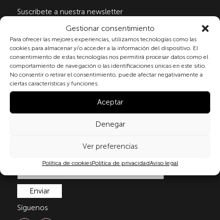
Suscribete a nuestra newsletter
Gestionar consentimiento
Para ofrecer las mejores experiencias, utilizamos tecnologías como las
cookies para almacenar y/o acceder a la información del dispositivo. El
Al marcar la casilla y enviar este formulario, usted
consentimiento de estas tecnologías nos permitirá procesar datos como el
consiente expresamente el tratamiento de sus datos
comportamiento de navegación o las identificaciones únicas en este sitio.
personales conforme a la normativa vigente en
No consentir o retirar el consentimiento, puede afectar negativamente a
materia de protección de datos personales, en
ciertas características y funciones.
particular, de acuerdo con lo dispuesto en el
Aceptar
Reglamento (UE) 2016/679 del Parlamento Europeo y
del Consejo de 27 de abril de 2016 (RGPD) y la Ley
Orgánica 3/2018, de 5 de diciembre, de Protección de
Denegar
Datos Personales y garantía de los derechos
digitale(LOPDGDD). Para más información puede
Ver preferencias
consultar nuestra
política de privacidad
.
Política de cookies
Política de privacidad
Aviso legal
Síguenos