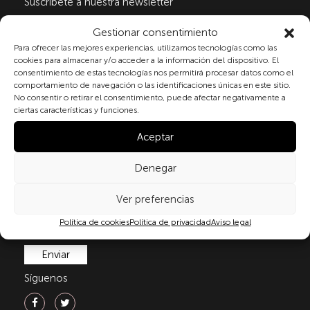
Suscribete a nuestra newsletter
Gestionar consentimiento
Para ofrecer las mejores experiencias, utilizamos tecnologías como las
Al marcar la casilla y enviar este formulario, usted
cookies para almacenar y/o acceder a la información del dispositivo. El
consiente expresamente el tratamiento de sus datos
consentimiento de estas tecnologías nos permitirá procesar datos como el
comportamiento de navegación o las identificaciones únicas en este sitio.
personales conforme a la normativa vigente en
No consentir o retirar el consentimiento, puede afectar negativamente a
materia de protección de datos personales, en
ciertas características y funciones.
particular, de acuerdo con lo dispuesto en el
Reglamento (UE) 2016/679 del Parlamento Europeo y
Aceptar
del Consejo de 27 de abril de 2016 (RGPD) y la Ley
Orgánica 3/2018, de 5 de diciembre, de Protección de
Denegar
Datos Personales y garantía de los derechos
digitale(LOPDGDD). Para más información puede
Ver preferencias
consultar nuestra
política de privacidad
.
Política de cookies
Política de privacidad
Aviso legal
Síguenos