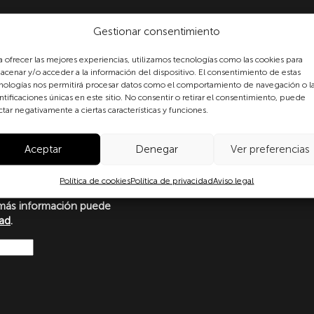
Gestionar consentimiento
a ofrecer las mejores experiencias, utilizamos tecnologías como las cookies para
acenar y/o acceder a la información del dispositivo. El consentimiento de estas
nologías nos permitirá procesar datos como el comportamiento de navegación o l
ntificaciones únicas en este sitio. No consentir o retirar el consentimiento, puede
formulario, usted consiente
ctar negativamente a ciertas características y funciones.
 datos personales conforme a
protección de datos
o con lo dispuesto en el
Aceptar
Denegar
Ver preferencias
amento Europeo y del Consejo
Ley Orgánica 3/2018, de 5 de
Política de cookies
Política de privacidad
Aviso legal
ersonales y garantía de los
más información puede
dad
.