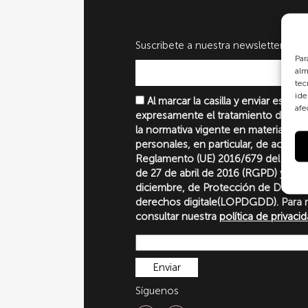
Suscribete a nuestra newsletter
Par
alm
tec
ide
Al marcar la casilla y enviar este 
afe
expresamente el tratamiento de sus
la normativa vigente en materia de 
personales, en particular, de acuerd
Reglamento (UE) 2016/679 del Parl
de 27 de abril de 2016 (RGPD) y la 
diciembre, de Protección de Datos P
derechos digitale(LOPDGDD). Para 
consultar nuestra
política de privaci
Síguenos