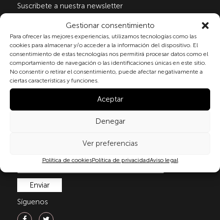
Suscribete a nuestra newsletter
Gestionar consentimiento
Para ofrecer las mejores experiencias, utilizamos tecnologías como las
Al marcar la casilla y enviar este formulario, usted
cookies para almacenar y/o acceder a la información del dispositivo. El
consentimiento de estas tecnologías nos permitirá procesar datos como el
consiente expresamente el tratamiento de sus datos
comportamiento de navegación o las identificaciones únicas en este sitio.
personales conforme a la normativa vigente en
No consentir o retirar el consentimiento, puede afectar negativamente a
materia de protección de datos personales, en
ciertas características y funciones.
particular, de acuerdo con lo dispuesto en el
Reglamento (UE) 2016/679 del Parlamento Europeo y
Aceptar
del Consejo de 27 de abril de 2016 (RGPD) y la Ley
Orgánica 3/2018, de 5 de diciembre, de Protección de
Denegar
Datos Personales y garantía de los derechos
digitale(LOPDGDD). Para más información puede
Ver preferencias
consultar nuestra
política de privacidad
.
Política de cookies
Política de privacidad
Aviso legal
Síguenos