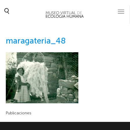
Togg
navi
maragateria_48
Publicaciones