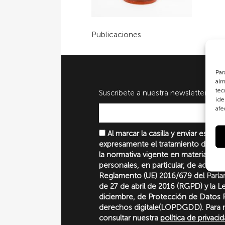
Publicaciones
Par
alm
tec
Suscribete a nuestra newsletter
ide
afe
Al marcar la casilla y enviar este 
expresamente el tratamiento de sus
la normativa vigente en materia de 
personales, en particular, de acuerd
Reglamento (UE) 2016/679 del Parl
de 27 de abril de 2016 (RGPD) y la 
diciembre, de Protección de Datos P
derechos digitale(LOPDGDD). Para 
consultar nuestra
política de privaci