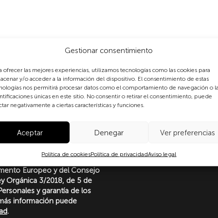
Gestionar consentimiento
a ofrecer las mejores experiencias, utilizamos tecnologías como las cookies para
acenar y/o acceder a la información del dispositivo. El consentimiento de estas
nologías nos permitirá procesar datos como el comportamiento de navegación o l
ntificaciones únicas en este sitio. No consentir o retirar el consentimiento, puede
ctar negativamente a ciertas características y funciones.
formulario, usted consiente
Aceptar
Denegar
Ver preferencias
 datos personales conforme a
protección de datos
Política de cookies
Política de privacidad
Aviso legal
o con lo dispuesto en el
amento Europeo y del Consejo
Ley Orgánica 3/2018, de 5 de
ersonales y garantía de los
más información puede
dad
.