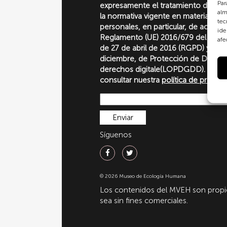
Par
expresamente el tratamiento de sus
alm
la normativa vigente en materia de 
tec
personales, en particular, de acuerd
ide
Reglamento (UE) 2016/679 del Parl
afe
de 27 de abril de 2016 (RGPD) y la 
diciembre, de Protección de Datos P
derechos digitale(LOPDGDD). Para 
consultar nuestra
política de privaci
Síguenos
© 2026 Museo de Ecología Humana
Los contenidos del MVEH son propie
sea sin fines comerciales.