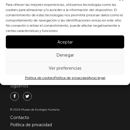
Para ofrecer las mejores experiencias, utilizamos tecnologías como las
personales conforme a la normativa vigente en
cookies para almacenar y/o acceder a la información del dispositivo. El
materia de protección de datos personales, en
consentimiento de estas tecnologías nos permitirá procesar datos como el
particular, de acuerdo con lo dispuesto en el
comportamiento de navegación o las identificaciones únicas en este sitio.
Reglamento (UE) 2016/679 del Parlamento Europeo y
No consentir o retirar el consentimiento, puede afectar negativamente a
del Consejo de 27 de abril de 2016 (RGPD) y la Ley
ciertas características y funciones.
Orgánica 3/2018, de 5 de diciembre, de Protección de
Aceptar
Datos Personales y garantía de los derechos
digitale(LOPDGDD). Para más información puede
consultar nuestra
política de privacidad
.
Denegar
Ver preferencias
Política de cookies
Política de privacidad
Aviso legal
Síguenos
© 2026 Museo de Ecología Humana
Contacto
Política de privacidad