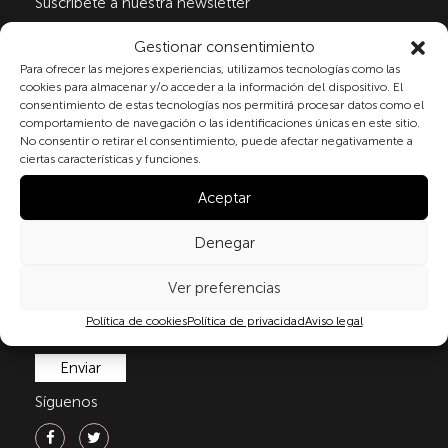
Suscribete a nuestra newsletter
Gestionar consentimiento
Para ofrecer las mejores experiencias, utilizamos tecnologías como las
Al marcar la casilla y enviar este formulario, usted
cookies para almacenar y/o acceder a la información del dispositivo. El
consiente expresamente el tratamiento de sus datos
consentimiento de estas tecnologías nos permitirá procesar datos como el
comportamiento de navegación o las identificaciones únicas en este sitio.
personales conforme a la normativa vigente en
No consentir o retirar el consentimiento, puede afectar negativamente a
materia de protección de datos personales, en
ciertas características y funciones.
particular, de acuerdo con lo dispuesto en el
Reglamento (UE) 2016/679 del Parlamento Europeo y
Aceptar
del Consejo de 27 de abril de 2016 (RGPD) y la Ley
Orgánica 3/2018, de 5 de diciembre, de Protección de
Denegar
Datos Personales y garantía de los derechos
digitale(LOPDGDD). Para más información puede
Ver preferencias
consultar nuestra
política de privacidad
.
Política de cookies
Política de privacidad
Aviso legal
Síguenos