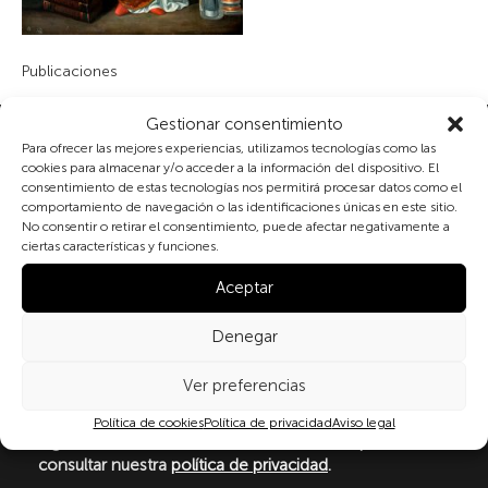
Publicaciones
Gestionar consentimiento
Suscribete a nuestra newsletter
Para ofrecer las mejores experiencias, utilizamos tecnologías como las
cookies para almacenar y/o acceder a la información del dispositivo. El
consentimiento de estas tecnologías nos permitirá procesar datos como el
comportamiento de navegación o las identificaciones únicas en este sitio.
No consentir o retirar el consentimiento, puede afectar negativamente a
Al marcar la casilla y enviar este formulario, usted
ciertas características y funciones.
consiente expresamente el tratamiento de sus datos
personales conforme a la normativa vigente en
Aceptar
materia de protección de datos personales, en
particular, de acuerdo con lo dispuesto en el
Denegar
Reglamento (UE) 2016/679 del Parlamento Europeo y
del Consejo de 27 de abril de 2016 (RGPD) y la Ley
Ver preferencias
Orgánica 3/2018, de 5 de diciembre, de Protección de
Datos Personales y garantía de los derechos
Política de cookies
Política de privacidad
Aviso legal
digitale(LOPDGDD). Para más información puede
consultar nuestra
política de privacidad
.