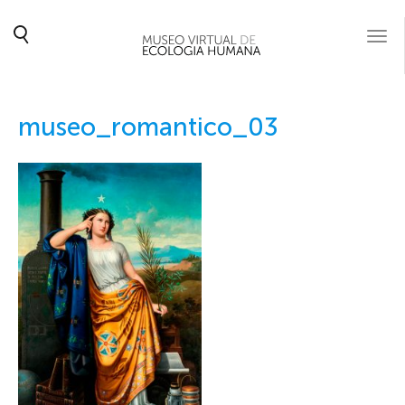
Togg
navi
museo_romantico_03