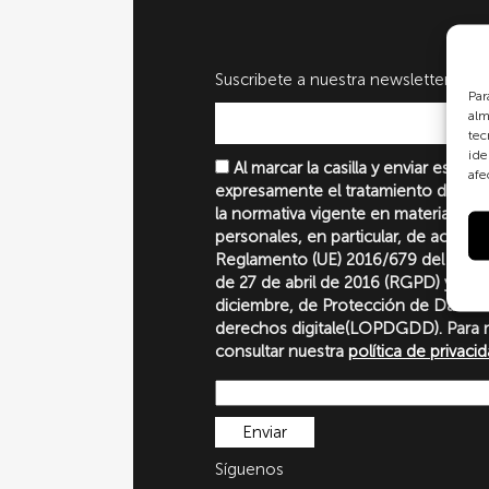
Suscribete a nuestra newsletter
Par
alm
tec
ide
Al marcar la casilla y enviar este 
afe
expresamente el tratamiento de sus
la normativa vigente en materia de 
personales, en particular, de acuerd
Reglamento (UE) 2016/679 del Parl
de 27 de abril de 2016 (RGPD) y la 
diciembre, de Protección de Datos P
derechos digitale(LOPDGDD). Para 
consultar nuestra
política de privaci
Síguenos