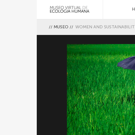
//
MUSEO
//
WOMEN AND SUSTAINABILIT