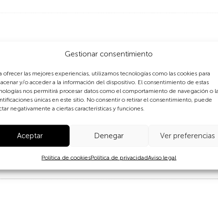
esources: rice
Gestionar consentimiento
a ofrecer las mejores experiencias, utilizamos tecnologías como las cookies para
sia, is the most productive cereal per surface unit, requires th
acenar y/o acceder a la información del dispositivo. El consentimiento de estas
26% of calories consumed as compared to 23% for wheat and 7%
nologías nos permitirá procesar datos como el comportamiento de navegación o l
ntificaciones únicas en este sitio. No consentir o retirar el consentimiento, puede
ctar negativamente a ciertas características y funciones.
civilisations and 89% of world production still takes place there.
rella while working at high altitude in a paddy field.
Aceptar
Denegar
Ver preferencias
Política de cookies
Política de privacidad
Aviso legal