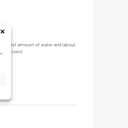
e greatest amount of water and labour,
 for corn).
as