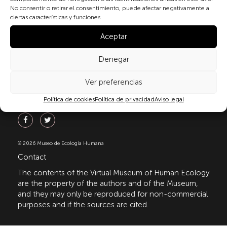
personal data protection, in particular, as set out in
No consentir o retirar el consentimiento, puede afectar negativamente a
Regulation (EU) 2016/679 of the European Parliament
ciertas características y funciones.
and of the Council of 27 April 2016 (GDPR) and
Organic Law 3/2018 of 5 December on the Protection
Aceptar
of Personal Data and Guarantee of Digital Rights
(LOPDGDD). For more information, you can consult
Denegar
our
privacy policy
.
Ver preferencias
Política de cookies
Política de privacidad
Aviso legal
Follow us
© 2026 Museo de Ecología Humana
Contact
The contents of the Virtual Museum of Human Ecology
are the property of the authors and of the Museum,
and they may only be reproduced for non-commercial
purposes and if the sources are cited.