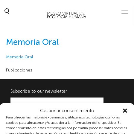
Togg
navi
Memoria Oral
Memoria Oral
Publicaciones
Subscribe to our newsletter
Gestionar consentimiento
By checking the box and submitting this form, you
Para ofrecer las mejores experiencias, utilizamos tecnologías como las
expressly consent to the processing of your personal
cookies para almacenar y/o acceder a la información del dispositivo. El
data in accordance with the current regulations on
consentimiento de estas tecnologías nos permitirá procesar datos como el
comportamiento de navegación o las identificaciones únicas en este sitio.