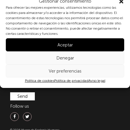
Gestionar consentimiento
Subscribe to our newsletter
Para ofrecer las mejores experiencias, utilizamos tecnologías como las
cookies para almacenar y/o acceder a la información del dispositivo. El
consentimiento de estas tecnologías nos permitirá procesar datos como el
comportamiento de navegación o las identificaciones únicas en este sitio.
No consentir o retirar el consentimiento, puede afectar negativamente a
By checking the box and submitting this form, you
ciertas características y funciones.
expressly consent to the processing of your personal
data in accordance with the current regulations on
Aceptar
personal data protection, in particular, as set out in
Regulation (EU) 2016/679 of the European Parliament
Denegar
and of the Council of 27 April 2016 (GDPR) and
Organic Law 3/2018 of 5 December on the Protection
Ver preferencias
of Personal Data and Guarantee of Digital Rights
(LOPDGDD). For more information, you can consult
Política de cookies
Política de privacidad
Aviso legal
our
privacy policy
.
Follow us
© 2026 Museo de Ecología Humana