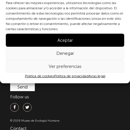
Para ofrecer las mejores experiencias, utilizamos tecnologías como las
cookies para almacenar y/o acceder a la información del dispositivo. El
consentimiento de estas tecnologías nos permitirá procesar datos como el
comportamiento de navegación o las identificaciones únicas en este sitio.
By checking the box and submitting this form, you
No consentir o retirar el consentimiento, puede afectar negativamente a
expressly consent to the processing of your personal
ciertas características y funciones.
data in accordance with the current regulations on
personal data protection, in particular, as set out in
Aceptar
Regulation (EU) 2016/679 of the European Parliament
and of the Council of 27 April 2016 (GDPR) and
Denegar
Organic Law 3/2018 of 5 December on the Protection
of Personal Data and Guarantee of Digital Rights
Ver preferencias
(LOPDGDD). For more information, you can consult
our
privacy policy
.
Política de cookies
Política de privacidad
Aviso legal
Follow us
© 2026 Museo de Ecología Humana
Contact