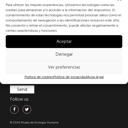
Subscribe to our newsletter
Para ofrecer las mejores experiencias, utilizamos tecnologías como las
cookies para almacenar y/o acceder a la información del dispositivo. El
consentimiento de estas tecnologías nos permitirá procesar datos como el
comportamiento de navegación o las identificaciones únicas en este sitio.
By checking the box and submitting this form, you
No consentir o retirar el consentimiento, puede afectar negativamente a
expressly consent to the processing of your personal
ciertas características y funciones.
data in accordance with the current regulations on
Aceptar
personal data protection, in particular, as set out in
Regulation (EU) 2016/679 of the European Parliament
and of the Council of 27 April 2016 (GDPR) and
Denegar
Organic Law 3/2018 of 5 December on the Protection
of Personal Data and Guarantee of Digital Rights
Ver preferencias
(LOPDGDD). For more information, you can consult
Política de cookies
Política de privacidad
Aviso legal
our
privacy policy
.
Follow us
© 2026 Museo de Ecología Humana