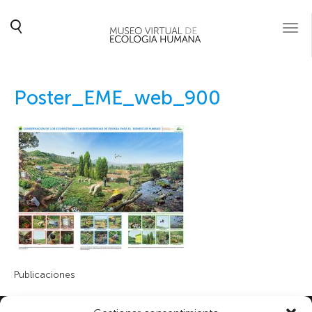
Togg
navi
Poster_EME_web_900
Publicaciones