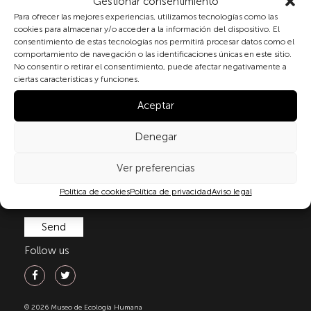
Gestionar consentimiento
Subscribe to our newsletter
Para ofrecer las mejores experiencias, utilizamos tecnologías como las
cookies para almacenar y/o acceder a la información del dispositivo. El
consentimiento de estas tecnologías nos permitirá procesar datos como el
comportamiento de navegación o las identificaciones únicas en este sitio.
No consentir o retirar el consentimiento, puede afectar negativamente a
By checking the box and submitting this form, you
ciertas características y funciones.
expressly consent to the processing of your personal
data in accordance with the current regulations on
Aceptar
personal data protection, in particular, as set out in
Regulation (EU) 2016/679 of the European Parliament
Denegar
and of the Council of 27 April 2016 (GDPR) and
Organic Law 3/2018 of 5 December on the Protection
Ver preferencias
of Personal Data and Guarantee of Digital Rights
(LOPDGDD). For more information, you can consult
Política de cookies
Política de privacidad
Aviso legal
our
privacy policy
.
Follow us
© 2026 Museo de Ecología Humana