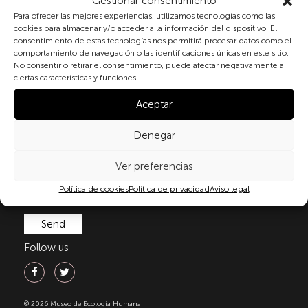
Gestionar consentimiento
Subscribe to our newsletter
Para ofrecer las mejores experiencias, utilizamos tecnologías como las
cookies para almacenar y/o acceder a la información del dispositivo. El
consentimiento de estas tecnologías nos permitirá procesar datos como el
comportamiento de navegación o las identificaciones únicas en este sitio.
By checking the box and submitting this form, you
No consentir o retirar el consentimiento, puede afectar negativamente a
ciertas características y funciones.
expressly consent to the processing of your personal
data in accordance with the current regulations on
Aceptar
personal data protection, in particular, as set out in
Regulation (EU) 2016/679 of the European Parliament
Denegar
and of the Council of 27 April 2016 (GDPR) and
Organic Law 3/2018 of 5 December on the Protection
Ver preferencias
of Personal Data and Guarantee of Digital Rights
(LOPDGDD). For more information, you can consult
Política de cookies
Política de privacidad
Aviso legal
our
privacy policy
.
Follow us
© 2026 Museo de Ecología Humana