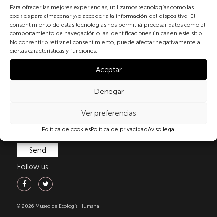
Para ofrecer las mejores experiencias, utilizamos tecnologías como las
cookies para almacenar y/o acceder a la información del dispositivo. El
consentimiento de estas tecnologías nos permitirá procesar datos como el
comportamiento de navegación o las identificaciones únicas en este sitio.
By checking the box and submitting this form, you
No consentir o retirar el consentimiento, puede afectar negativamente a
expressly consent to the processing of your personal
ciertas características y funciones.
data in accordance with the current regulations on
personal data protection, in particular, as set out in
Aceptar
Regulation (EU) 2016/679 of the European Parliament
and of the Council of 27 April 2016 (GDPR) and
Denegar
Organic Law 3/2018 of 5 December on the Protection
of Personal Data and Guarantee of Digital Rights
Ver preferencias
(LOPDGDD). For more information, you can consult
Política de cookies
Política de privacidad
Aviso legal
our
privacy policy
.
Follow us
© 2026 Museo de Ecología Humana