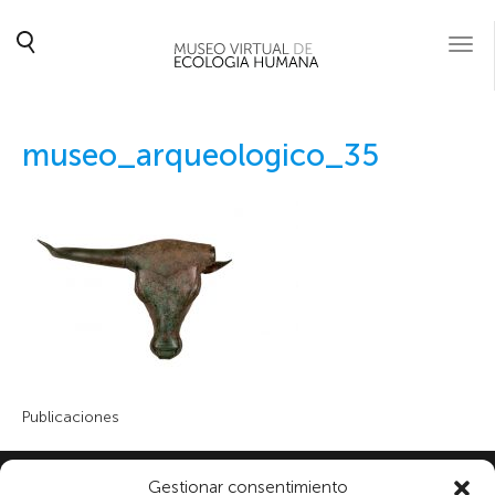
Togg
navi
museo_arqueologico_35
Publicaciones
Gestionar consentimiento
Subscribe to our newsletter