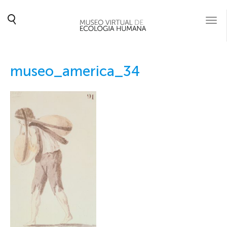
Togg
navi
museo_america_34