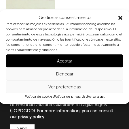
Gestionar consentimiento
Publicaciones
Para ofrecer las mejores experiencias, utilizamos tecnologías como las
cookies para almacenar y/o acceder a la información del dispositivo. El
consentimiento de estas tecnologías nos permitirá procesar datos como el
Subscribe to our newsletter
comportamiento de navegación o las identificaciones únicas en este sitio.
No consentir o retirar el consentimiento, puede afectar negativamente a
ciertas características y funciones.
Aceptar
By checking the box and submitting this form, you
expressly consent to the processing of your personal
Denegar
data in accordance with the current regulations on
personal data protection, in particular, as set out in
Regulation (EU) 2016/679 of the European Parliament
Ver preferencias
and of the Council of 27 April 2016 (GDPR) and
Política de cookies
Política de privacidad
Aviso legal
Organic Law 3/2018 of 5 December on the Protection
of Personal Data and Guarantee of Digital Rights
(LOPDGDD). For more information, you can consult
our
privacy policy
.