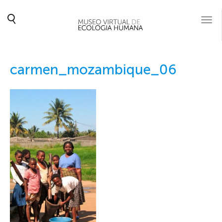
Togg
navi
carmen_mozambique_06