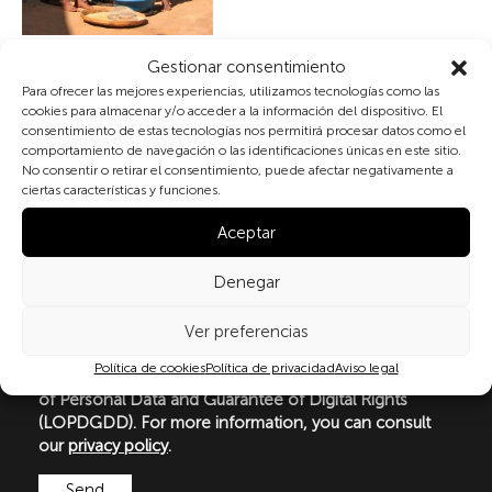
Gestionar consentimiento
Publicaciones
Para ofrecer las mejores experiencias, utilizamos tecnologías como las
cookies para almacenar y/o acceder a la información del dispositivo. El
consentimiento de estas tecnologías nos permitirá procesar datos como el
Subscribe to our newsletter
comportamiento de navegación o las identificaciones únicas en este sitio.
No consentir o retirar el consentimiento, puede afectar negativamente a
ciertas características y funciones.
Aceptar
By checking the box and submitting this form, you
expressly consent to the processing of your personal
Denegar
data in accordance with the current regulations on
personal data protection, in particular, as set out in
Regulation (EU) 2016/679 of the European Parliament
Ver preferencias
and of the Council of 27 April 2016 (GDPR) and
Política de cookies
Política de privacidad
Aviso legal
Organic Law 3/2018 of 5 December on the Protection
of Personal Data and Guarantee of Digital Rights
(LOPDGDD). For more information, you can consult
our
privacy policy
.