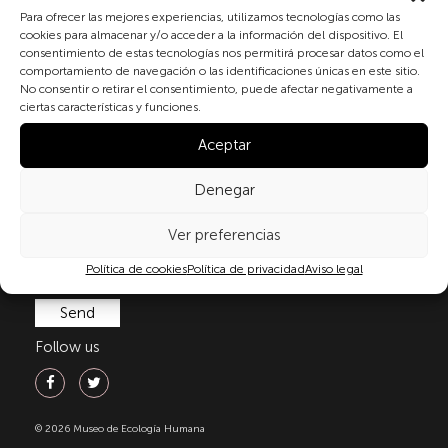
Subscribe to our newsletter
Para ofrecer las mejores experiencias, utilizamos tecnologías como las
cookies para almacenar y/o acceder a la información del dispositivo. El
consentimiento de estas tecnologías nos permitirá procesar datos como el
comportamiento de navegación o las identificaciones únicas en este sitio.
By checking the box and submitting this form, you
No consentir o retirar el consentimiento, puede afectar negativamente a
expressly consent to the processing of your personal
ciertas características y funciones.
data in accordance with the current regulations on
Aceptar
personal data protection, in particular, as set out in
Regulation (EU) 2016/679 of the European Parliament
and of the Council of 27 April 2016 (GDPR) and
Denegar
Organic Law 3/2018 of 5 December on the Protection
of Personal Data and Guarantee of Digital Rights
Ver preferencias
(LOPDGDD). For more information, you can consult
Política de cookies
Política de privacidad
Aviso legal
our
privacy policy
.
Follow us
© 2026 Museo de Ecología Humana