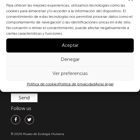
Subscribe to our newsletter
Para ofrecer las mejores experiencias, utilizamos tecnologías como las
cookies para almacenar y/o acceder a la información del dispositivo. El
consentimiento de estas tecnologías nos permitirá procesar datos como el
comportamiento de navegación o las identificaciones únicas en este sitio.
By checking the box and submitting this form, you
No consentir o retirar el consentimiento, puede afectar negativamente a
expressly consent to the processing of your personal
ciertas características y funciones.
data in accordance with the current regulations on
Aceptar
personal data protection, in particular, as set out in
Regulation (EU) 2016/679 of the European Parliament
and of the Council of 27 April 2016 (GDPR) and
Denegar
Organic Law 3/2018 of 5 December on the Protection
of Personal Data and Guarantee of Digital Rights
Ver preferencias
(LOPDGDD). For more information, you can consult
Política de cookies
Política de privacidad
Aviso legal
our
privacy policy
.
Follow us
© 2026 Museo de Ecología Humana