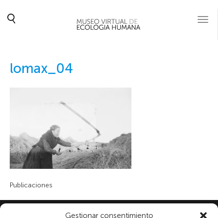
Togg
navi
lomax_04
Publicaciones
Gestionar consentimiento