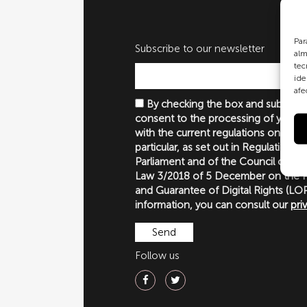
Par
Subscribe to our newsletter
alm
tec
ide
afe
By checking the box and submittin
consent to the processing of your p
with the current regulations on perso
particular, as set out in Regulation 
Parliament and of the Council of 27
Law 3/2018 of 5 December on the P
and Guarantee of Digital Rights (
information, you can consult our
pri
Follow us