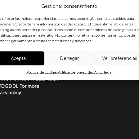
Gestionar consentimiento
a ofrecer las mejores experiencias, utilizamos tecnologías como las cookies para
acenar y/o acceder a la información del dispositivo. El consentimiento de estas
nologías nos permitirá procesar datos como el comportamiento de navegación o l
ntificaciones únicas en este sitio. No consentir o retirar el consentimiento, puede
ctar negativamente a ciertas características y funciones.
g this form, you expressly
ersonal data in accordance
Aceptar
Denegar
Ver preferencias
nal data protection, in
(EU) 2016/679 of the European
Política de cookies
Política de privacidad
Aviso legal
 April 2016 (GDPR) and Organic
rotection of Personal Data
LOPDGDD). For more
vacy policy
.