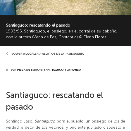
Santiaguco: rescatando el pasado
1993/95. Santiaguco, el pasiego, en el corral de su cabaña,
con la autora (Vega de Pas, Cantabria) © Elena Flores
VOLVER A LA GALERÍA RELATOS DE LA PASIEGUERÍA
,
VER PIEZA ANTERIOR : SANTIAGUCO Y LA FAMILIA
Santiaguco: rescatando el
pasado
Santiago Laso,
Santiaguco
para el pueblo, un pasiego de los de
verdad, a decir de los vecinos, y paciente jubilado dispuesto a