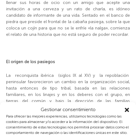
llenar sus horas de ocio con un amigo que acepte una
invitación a una cerveza y un rato de charla, es idóneo
candidato de informante de una vida. Sentado en el banco de
piedra que preside el frontal de la cabaña pasiega, sobre la que
coloca un cojín para que no se le enfríe «la nalga», comienza
el relato de una historia que no está seguro de poder recordar.
El origen de los pasiegos
La reconquista ibérica (siglos IX al XV) y la repoblación
peninsular favorecieron un cambio en la organización social,
hasta entonces de tipo tribal, basada en las relaciones
familiares, en los linajes y en los deberes con el grupo, en
tierras del común y bajo la dirección de las familias
aristocráticas. La colonización de los territorios, habitados o
Gestionar consentimiento
desocupados, sin titularidad jurídica, posibilitó a los
Para ofrecer las mejores experiencias, utilizamos tecnologías como las
campesinos la apropiación de los mismos para su exclusiva
cookies para almacenar y/o acceder a la información del dispositivo. El
titularidad, aunque fuese bajo condiciones de vasallaje.
consentimiento de estas tecnologías nos permitirá procesar datos como el
comportamiento de navegación o las identificaciones únicas en este sitio.