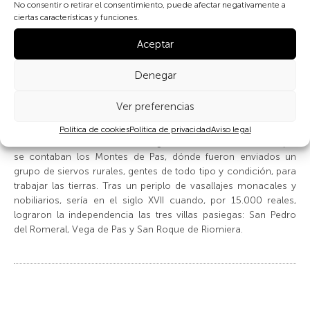
No consentir o retirar el consentimiento, puede afectar negativamente a
En esta expansión se originó una gran proliferación de
ciertas características y funciones.
pequeñas aldeas alrededor de los cursos de los valles fluviales
y también pequeñas comunidades monásticas que impulsaban
Aceptar
la corriente colonizadora. Esta colonización alcanzó por
primera vez los Montes de Pas, en Cantabria, un territorio hasta
Denegar
entonces olvidado.
Ver preferencias
En este escenario medieval de comienzos del siglo IX entró en
escena el pasiego. Al Monasterio de San Salvador de Oña
Política de cookies
Política de privacidad
Aviso legal
(Condado de Castilla) fueron asignados territorios entre los que
se contaban los Montes de Pas, dónde fueron enviados un
grupo de siervos rurales, gentes de todo tipo y condición, para
trabajar las tierras. Tras un periplo de vasallajes monacales y
nobiliarios, sería en el siglo XVII cuando, por 15.000 reales,
lograron la independencia las tres villas pasiegas: San Pedro
del Romeral, Vega de Pas y San Roque de Riomiera.