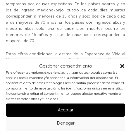
tempranas por causas específicas. En los países pobres y en
los de ingreso mediano-bajo, cuatro de cada diez muertes
corresponden a menores de 15 años y solo dos de cada diez
a de mayores de 70 años. En los países con ingresos altos y
mediano-altos solo una de cada cien muertes ocurre en
menores de 15 años y siete de cada diez corresponden a
mayores de 70.
Estas cifras condicionan la estima de la Esperanza de Vida al
Nacer, que es un excelente indicador de salud y bienestar
Gestionar consentimiento
global. La esperanza de vida al nacer de las mujeres españolas
era 37 años en 1900 y 85,5 en 2015. En esa fecha, Sierra
Para ofrecer las mejores experiencias, utilizamos tecnologías como las
cookies para almacenar y/o acceder a la información del dispositivo. El
Leona (50,1) y Nigeria (54,5) presentan los menores valores del
consentimiento de estas tecnologías nos permitirá procesar datos como el
mundo, frente a los máximos de Japón (83,7) y España, (82,8),
comportamiento de navegación o las identificaciones únicas en este sitio.
(EV conjunta para ambos sexos).
No consentir o retirar el consentimiento, puede afectar negativamente a
ciertas características y funciones.
Los registros demográficos son muy modernos, pero se
Aceptar
pueden estimar algunos indicadores como la esperanza de
vida a partir de registros parroquiales de muerte, o de la
información que proporcionan las lápidas.
Denegar