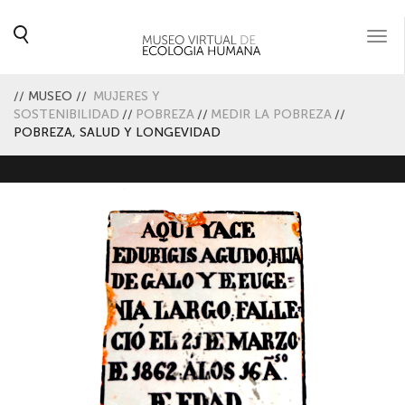
Togg
navi
//
MUSEO
//
MUJERES Y
SOSTENIBILIDAD
//
POBREZA
//
MEDIR LA POBREZA
//
POBREZA, SALUD Y LONGEVIDAD