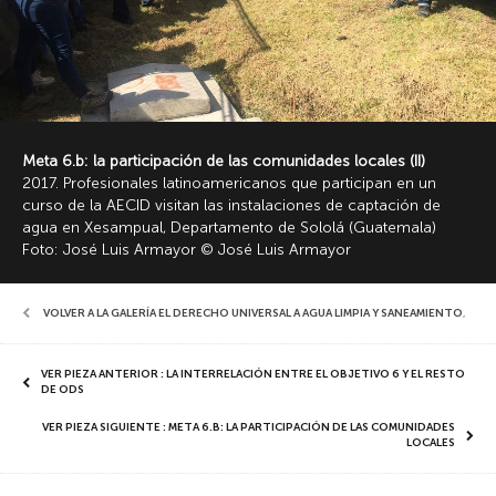
Meta 6.b: la participación de las comunidades locales (II)
2017. Profesionales latinoamericanos que participan en un
curso de la AECID visitan las instalaciones de captación de
agua en Xesampual, Departamento de Sololá (Guatemala)
Foto: José Luis Armayor © José Luis Armayor
VOLVER A LA GALERÍA EL DERECHO UNIVERSAL A AGUA LIMPIA Y SANEAMIENTO
,
VER PIEZA ANTERIOR : LA INTERRELACIÓN ENTRE EL OBJETIVO 6 Y EL RESTO
DE ODS
VER PIEZA SIGUIENTE : META 6.B: LA PARTICIPACIÓN DE LAS COMUNIDADES
LOCALES