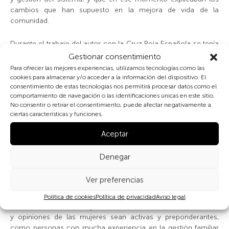
cambios que han supuesto en la mejora de vida de la
comunidad.
Durante el trabajo del autor con la Cruz Roja Española se tenía
siempre en consideración que el beneficiario que no trabajaba
Gestionar consentimiento
en la construcción de su sistema de agua y saneamiento
Para ofrecer las mejores experiencias, utilizamos tecnologías como las
nunca aprecia el mismo. Sin llegar a tal concepto, ya que el
cookies para almacenar y/o acceder a la información del dispositivo. El
solo hecho de tener, por ejemplo, acceso al agua potable y al
consentimiento de estas tecnologías nos permitirá procesar datos como el
comportamiento de navegación o las identificaciones únicas en este sitio.
saneamiento para alguien que carece de ello, es una mejora
No consentir o retirar el consentimiento, puede afectar negativamente a
de tal magnitud que cambia por completo sus vidas a mejor, sí
ciertas características y funciones.
que se debe reconocer que un sistema es más sostenible
cuando el beneficiario se apropia del mismo.
Aceptar
Por eso para la Meta presente, se pretende que todas las
Denegar
partes interesadas intervengan en todos los procesos que
afectan a la gestión del agua, participando en los diseños y
Ver preferencias
construcción de las infraestructuras, en la gestión futura de las
mismas, y todo ello con diferentes fórmulas de organización,
Política de cookies
Política de privacidad
Aviso legal
como los comités de agua de Guatemala, donde la presencia
y opiniones de las mujeres sean activas y preponderantes,
como personas con mucha experiencia en la gestión familiar