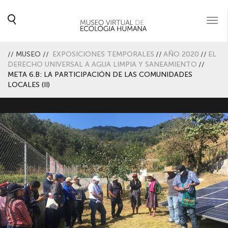
Togg
navi
//
MUSEO
//
EXPOSICIONES TEMPORALES
//
AÑO 2020
//
EL
DERECHO UNIVERSAL A AGUA LIMPIA Y SANEAMIENTO
//
META 6.B: LA PARTICIPACIÓN DE LAS COMUNIDADES
LOCALES (II)