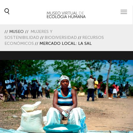
Togg
navi
//
MUSEO
//
MUJERES Y
SOSTENIBILIDAD
//
BIODIVERSIDAD
//
RECURSOS
ECONÓMICOS
//
MERCADO LOCAL: LA SAL