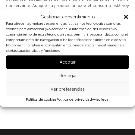
conservante. Aunque su producción para el consumo está hoy
industrializada, todavía se adquiere en muchos mercados
Gestionar consentimiento
locales.
Para ofrecer las mejores experiencias, utilizamos tecnologías como las
cookies para almacenar y/o acceder a la información del dispositivo. El
Su importancia como conservante la expresa muy bien la
consentimiento de estas tecnologías nos permitirá procesar datos como el
palabra
salario
, que indica la cantidad de sal recibida por los
comportamiento de navegación o las identificaciones únicas en este sitio.
legionarios romanos (y también por otros trabajadores) para
No consentir o retirar el consentimiento, puede afectar negativamente a
conservar la porción de alimentos que recibían.
ciertas características y funciones.
Aceptar
Denegar
Ver preferencias
Compartir
Política de cookies
Política de privacidad
Aviso legal