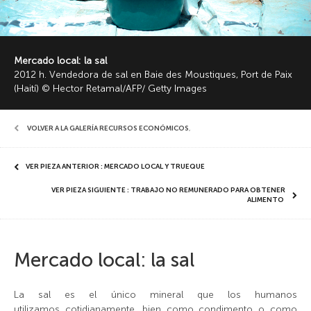
Mercado local: la sal
2012 h. Vendedora de sal en Baie des Moustiques, Port de Paix
(Haití) © Hector Retamal/AFP/ Getty Images
VOLVER A LA GALERÍA RECURSOS ECONÓMICOS
,
VER PIEZA ANTERIOR : MERCADO LOCAL Y TRUEQUE
VER PIEZA SIGUIENTE : TRABAJO NO REMUNERADO PARA OBTENER
ALIMENTO
Mercado local: la sal
La sal es el único mineral que los humanos
utilizamos cotidianamente, bien como condimento o como