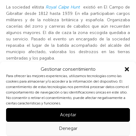
La sociedad elitista
Royal Calpe Hunt
existió en El Campo de
Gibraltar desde 1812 hasta 1939. En ella participaban cargos
militares y de la nobleza británica y española. Organizaba
cacerías del zorro y carreras de caballos que aún recuerdan
algunos mayores. El día de caza la zona escogida quedaba a
su servicio. Pasado el evento un encargado de la sociedad
repasaba el lugar de la batida acompañado del alcalde del
municipio afectado, valoraba los destrozos en las tierras
sembradas y los pagaba.
Gestionar consentimiento
El recorrido de la carrera reproducida en la revista
The
Para ofrecer las mejores experiencias, utilizamos tecnologías como las
Illustrated London News
abarca desde el campo neutral y el
cookies para almacenar y/o acceder a la información del dispositivo. El
actual aeropuerto hasta la costa linense de Poniente. Al fondo,
consentimiento de estas tecnologías nos permitirá procesar datos como el
presidiendo el paisaje, queda el peñón de Gibraltar. Hay
comportamiento de navegación o las identificaciones únicas en este sitio.
hombres, mujeres y niños, unos caracterizados como
No consentir o retirar el consentimiento, puede afectar negativamente a
ciertas características y funciones.
británicos y otros como andaluces; entre ellos varios
carabineros, un aguador y un guitarrista. Vicente Ricardo
Aceptar
recuerda estas carreras durante su infancia.
Denegar
Desde el nacimiento de la ciudad, las chozas y las chabolas