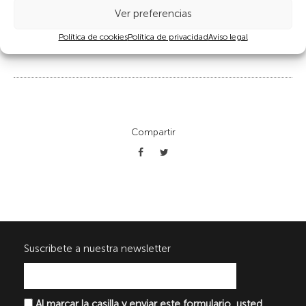
convivían con grandes teatros, cines y locales de alterne. Eran
Ver preferencias
lugares de negocios y ocio de los gibraltareños principalmente,
y muy reconocidos en las provincias circundantes. La Línea se
Política de cookies
Política de privacidad
Aviso legal
constituyó como una ciudad de grandes contrastes sociales.
Compartir
Suscribete a nuestra newsletter
Al marcar la casilla y enviar este formulario, usted