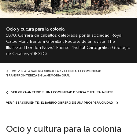
Ocio y cultura para la colonia
1870. Carrera de caballos celebrada por la sociedad ‘Royal
Calpe Hunt’ frente a Gibraltar. Recorte de la revista ‘The
Illustrated London News’. Fuente: ‘Institut Cartogràfic i Geològic
de Catalunya’ (ICGC)
VOLVER A LA GALERÍA GIBRALTAR Y LA LÍNEA: LA COMUNIDAD
TRANSFRONTERIZA EN LA MEMORIA ORAL
,
VER PIEZA ANTERIOR : UNA COMUNIDAD DIVERSA CULTURALMENTE
VER PIEZA SIGUIENTE : EL BARRIO OBRERO DE UNA PRÓSPERA CIUDAD
Ocio y cultura para la colonia