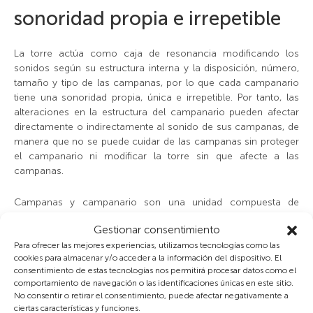
sonoridad propia e irrepetible
La torre actúa como caja de resonancia modificando los
sonidos según su estructura interna y la disposición, número,
tamaño y tipo de las campanas, por lo que cada campanario
tiene una sonoridad propia, única e irrepetible. Por tanto, las
alteraciones en la estructura del campanario pueden afectar
directamente o indirectamente al sonido de sus campanas, de
manera que no se puede cuidar de las campanas sin proteger
el campanario ni modificar la torre sin que afecte a las
campanas.
Campanas y campanario son una unidad compuesta de
diferentes elementos concertados, forman un complejo
Gestionar consentimiento
instrumento músico que ha sido capaz de evolucionar y
diversificarse por regiones y países adoptando lenguajes
Para ofrecer las mejores experiencias, utilizamos tecnologías como las
cookies para almacenar y/o acceder a la información del dispositivo. El
propios mediante diferentes formas de percutir las campanas
consentimiento de estas tecnologías nos permitirá procesar datos como el
—con badajos y con martillos—, distintas maneras de tocarlas
comportamiento de navegación o las identificaciones únicas en este sitio.
—repicando o volteando—, y diversas formas de ubicarlas en
No consentir o retirar el consentimiento, puede afectar negativamente a
la torre —en el interior o colgando en vanos abiertos en los
ciertas características y funciones.