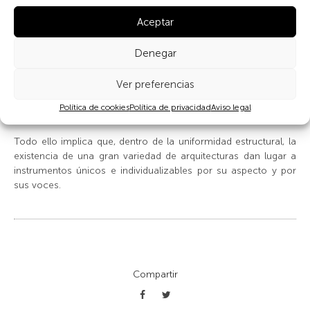
muros como es habitual en España—.
Aceptar
En la catedral de Bolonia las campanas están dentro de la
torre, tienen badajo y se repican abajo y se voltean arriba
Denegar
sobre un tablado que permite a los campaneros voltear las
campanas mediante palancas. En la catedral de Utrecht las
Ver preferencias
campanas están dentro y arriba unidas por largas cuerdas a
Política de cookies
Política de privacidad
Aviso legal
los campaneros que están abajo.
Todo ello implica que, dentro de la uniformidad estructural, la
existencia de una gran variedad de arquitecturas dan lugar a
instrumentos únicos e individualizables por su aspecto y por
sus voces.
Compartir