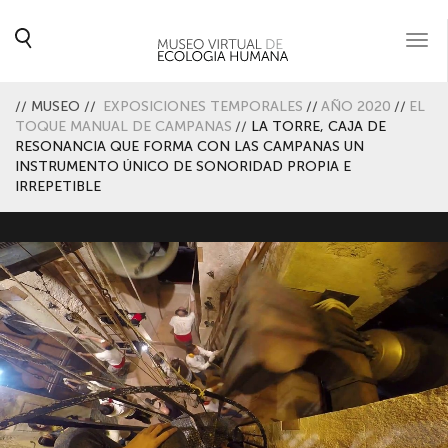
Togg
navi
//
MUSEO
//
EXPOSICIONES TEMPORALES
//
AÑO 2020
//
EL
TOQUE MANUAL DE CAMPANAS
//
LA TORRE, CAJA DE
RESONANCIA QUE FORMA CON LAS CAMPANAS UN
INSTRUMENTO ÚNICO DE SONORIDAD PROPIA E
IRREPETIBLE