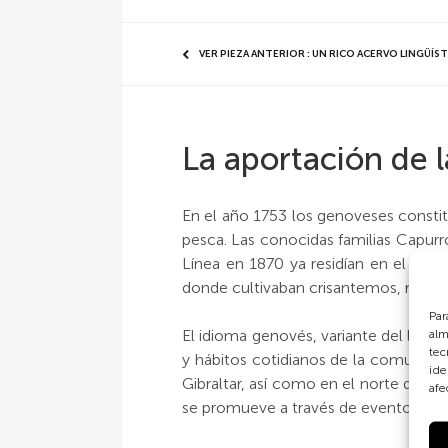
VER PIEZA ANTERIOR : UN RICO ACERVO LINGÜÍS
La aportación de
En el año 1753 los genoveses constituí
pesca. Las conocidas familias Capurr
Línea en 1870 ya residían en el lug
donde cultivaban crisantemos, rosas, c
Par
El idioma genovés, variante del ligur,
alm
tec
y hábitos cotidianos de la comunidad
ide
Gibraltar, así como en el norte del Ma
afe
se promueve a través de eventos como