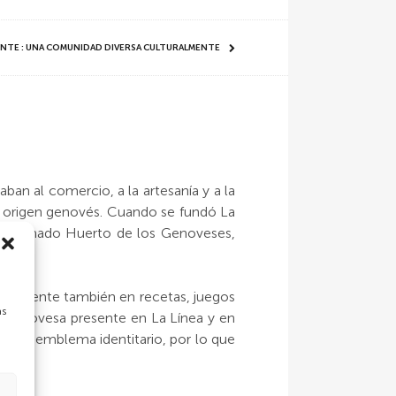
IENTE : UNA COMUNIDAD DIVERSA CULTURALMENTE
aban al comercio, a la artesanía y a la
de origen genovés. Cuando se fundó La
 el llamado Huerto de los Genoveses,
tá presente también en recetas, juegos
as
n genovesa presente en La Línea y en
uido en emblema identitario, por lo que