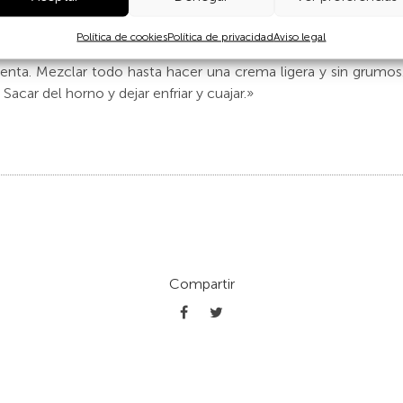
era pequeña vendían la calentita por las calles de La Línea y de
Política de cookies
Política de privacidad
Aviso legal
 vasos de agua, un vaso de aceite de girasol menos dos de
ienta. Mezclar todo hasta hacer una crema ligera y sin grumos
acar del horno y dejar enfriar y cuajar.»
Compartir