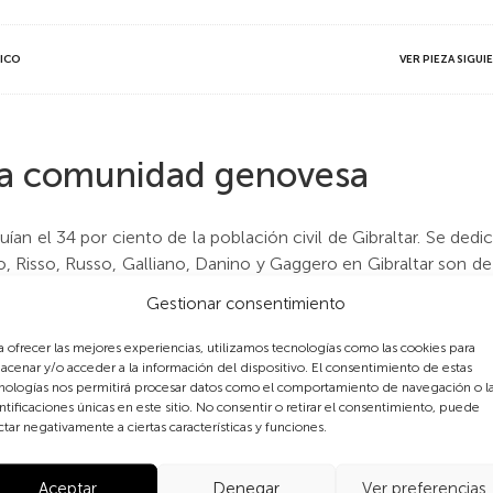
TICO
VER PIEZA SIGU
 la comunidad genovesa
an el 34 por ciento de la población civil de Gibraltar. Se dedic
o, Risso, Russo, Galliano, Danino y Gaggero en Gibraltar son 
ar muchas familias genovesas y napolitanas. Algunas vivían en
Gestionar consentimiento
laveles, nardos, dalias, jazmines y margaritas.
a ofrecer las mejores experiencias, utilizamos tecnologías como las cookies para
 se habló en Gibraltar hasta el siglo XX. La cultura genovesa es
acenar y/o acceder a la información del dispositivo. El consentimiento de estas
nologías nos permitirá procesar datos como el comportamiento de navegación o l
 transfronteriza. La
«
calentita
»
es un pastel salado de tradició
ntificaciones únicas en este sitio. No consentir o retirar el consentimiento, puede
greb, Italia y Argentina. En Gibraltar la calentita se ha constit
ctar negativamente a ciertas características y funciones.
 la fiesta popular anunciada en el cartel.
Aceptar
Denegar
Ver preferencias