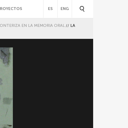
PROYECTOS
ES
ENG
RONTERIZA EN LA MEMORIA ORAL
//
LA