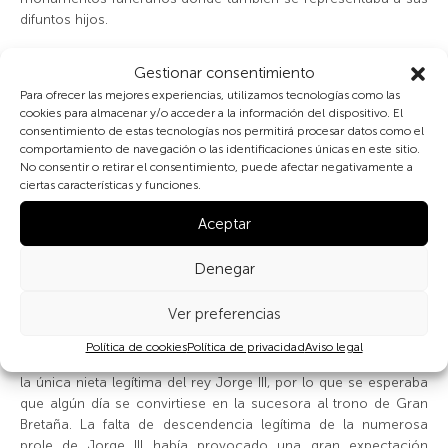
difuntos hijos.
El primero de ellos es el monumento funerario de Elizabeth
Gestionar consentimiento
Williams, conservado en la catedral de Gloucester. Falleció en
Para ofrecer las mejores experiencias, utilizamos tecnologías como las
el parto a los diecisiete años, junto con el bebé al que dio a luz.
cookies para almacenar y/o acceder a la información del dispositivo. El
Su padre, y abuelo del bebé, el obispo Miles Smith, comisionó
consentimiento de estas tecnologías nos permitirá procesar datos como el
este monumento en el que la madre aparece tumbada de lado
comportamiento de navegación o las identificaciones únicas en este sitio.
No consentir o retirar el consentimiento, puede afectar negativamente a
y apoyada sobre el codo, representada como si estuviese viva.
ciertas características y funciones.
Junto a su rostro, encontramos la imagen de un bebé enfajado
que hace referencia al infante difunto enterrado con ella,
Aceptar
representado como si siguiese con vida.
Denegar
En segundo lugar, podemos ver el impresionante cenotafio
comisionado en recuerdo de la princesa inglesa Charlotte de
Ver preferencias
Gales, fallecida en 1817 como consecuencia de un difícil parto
en el que su hijo nació ya muerto. La princesa Charlotte era la
Política de cookies
Política de privacidad
Aviso legal
única hija del todavía príncipe de Gales, el futuro rey Jorge IV, y
la única nieta legítima del rey Jorge III, por lo que se esperaba
que algún día se convirtiese en la sucesora al trono de Gran
Bretaña. La falta de descendencia legítima de la numerosa
prole de Jorge III había provocado una gran expectación