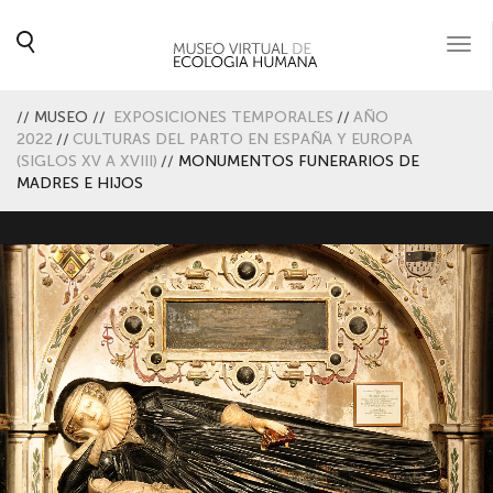
Togg
navi
//
MUSEO
//
EXPOSICIONES TEMPORALES
//
AÑO
2022
//
CULTURAS DEL PARTO EN ESPAÑA Y EUROPA
(SIGLOS XV A XVIII)
//
MONUMENTOS FUNERARIOS DE
MADRES E HIJOS