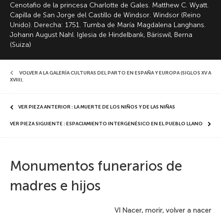
Cenotafio de la princesa Charlotte de Gales. Matthew C. Wyatt.
Capilla de San Jorge del Castillo de Windsor. Windsor (Reino
Unido). Derecha: 1751. Tumba de María Magdalena Langhans.
Johann August Nahl. Iglesia de Hindelbank, Bäriswil, Berna
(Suiza)
VOLVER A LA GALERÍA CULTURAS DEL PARTO EN ESPAÑA Y EUROPA (SIGLOS XV A
XVIII)
,
VER PIEZA ANTERIOR : LA MUERTE DE LOS NIÑOS Y DE LAS NIÑAS
VER PIEZA SIGUIENTE : ESPACIAMIENTO INTERGENÉSICO EN EL PUEBLO LLANO
Monumentos funerarios de
madres e hijos
VI Nacer, morir, volver a nacer