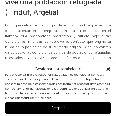
vive una población refugiada
(Tinduf, Argelia)
La propia definición de campo de refugiado indica que se trata
de un asentamiento temporal -limitada su existencia en el
tiempo- que proporciona protección y refugio bajo duras
condiciones, mientras se resuelve el conflicto que originó la
huida de la población de su territorio original. Casi no existen
datos sobre las condiciones de vida de poblaciones refugiadas
ni estudios a largo plazo sobre los efectos que estas tienen en
la población.
Gestionar consentimiento
La fotografía que acompaña este texto fue tomada el año
Para ofrecer las mejores experiencias, utilizamos tecnologías como las
cookies para almacenar y/o acceder a la información del dispositivo. El
2016, en el campamento de refugiados saharauis de Tindouf
consentimiento de estas tecnologías nos permitirá procesar datos como el
(Argelia). La población saharaui dejo su tierra -antigua colonia
comportamiento de navegación o las identificaciones únicas en este sitio.
española- en 1975 y huyó de la guerra con Marruecos,
No consentir o retirar el consentimiento, puede afectar negativamente a
refugiándose en Tindouf, un lugar inhóspito e inhabitable
ciertas características y funciones.
conocido como la
hamada.
Allí viven desde hace más de 42
años con un horizonte incierto sobre su futuro a pesar del
Aceptar
reconocimiento que las Naciones Unidas ha hecho a su