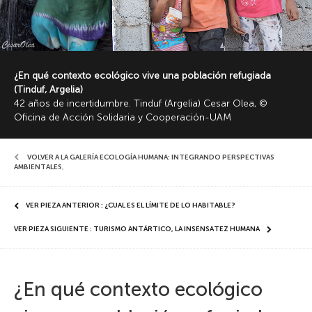
¿En qué contexto ecológico vive una población refugiada
(Tinduf, Argelia)
42 años de incertidumbre. Tinduf (Argelia) Cesar Olea, ©
Oficina de Acción Solidaria y Cooperación-UAM
VOLVER A LA GALERÍA ECOLOGÍA HUMANA: INTEGRANDO PERSPECTIVAS
AMBIENTALES
,
VER PIEZA ANTERIOR : ¿CUAL ES EL LÍMITE DE LO HABITABLE?
VER PIEZA SIGUIENTE : TURISMO ANTÁRTICO, LA INSENSATEZ HUMANA
¿En qué contexto ecológico