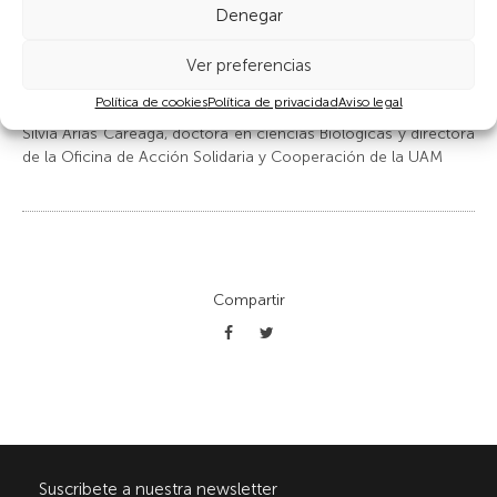
derecho a un proceso de descolonización justo y amparado
Denegar
bajo la normativa internacional.
Ver preferencias
Política de cookies
Política de privacidad
Aviso legal
Silvia Arias Careaga, doctora en ciencias Biológicas y directora
de la Oficina de Acción Solidaria y Cooperación de la UAM
Compartir
Suscribete a nuestra newsletter