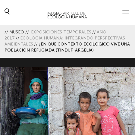
Togg
navi
//
MUSEO
//
EXPOSICIONES TEMPORALES
//
AÑO
2017
//
ECOLOGÍA HUMANA: INTEGRANDO PERSPECTIVAS
AMBIENTALES
//
¿EN QUÉ CONTEXTO ECOLÓGICO VIVE UNA
POBLACIÓN REFUGIADA (TINDUF, ARGELIA)