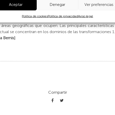
Aceptar
Denegar
Ver preferencias
gados siempre a reproducción, viabilidad y migración, y definido
io. La duración de las etapas de la vida, las edades de mu
Política de cookies
Política de privacidad
Aviso legal
eneraciones sucesivas se expresan de manera diferencial entre i
y áreas geográficas que ocupen. Las principales característic
ual se concentran en los dominios de las transformaciones 1.
a Bernis]
Compartir