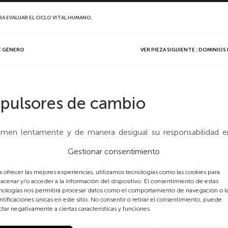
RA EVALUAR EL CICLO VITAL HUMANO
,
DE GÉNERO
VER PIEZA SIGUIENTE : DOMINIOS
pulsores de cambio
sumen lentamente y de manera desigual su responsabilidad 
 cambio ambiental propuesto por la Agenda 2030. Entre ellos tie
Gestionar consentimiento
instancia se asocian con las singularidades los ciclos vitales 
a ofrecer las mejores experiencias, utilizamos tecnologías como las cookies para
dad de género como un «catalizador» para el progreso del c
acenar y/o acceder a la información del dispositivo. El consentimiento de estas
nologías nos permitirá procesar datos como el comportamiento de navegación o l
ífico, el ODS5 para «lograr la igualdad entre los géneros y empo
ntificaciones únicas en este sitio. No consentir o retirar el consentimiento, puede
nado «Indicador global de los ODS», para evaluar la infl
ctar negativamente a ciertas características y funciones.
e la consecución conjunta de los 17 ODS