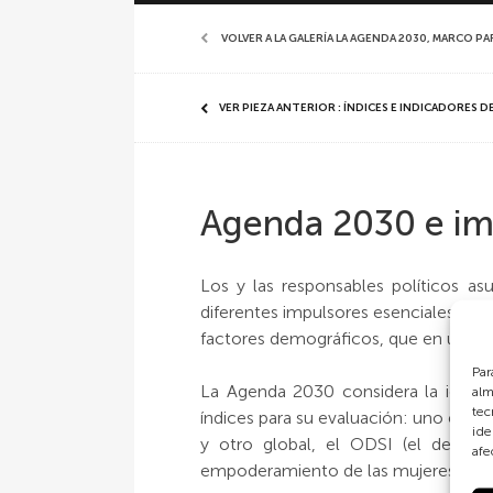
VOLVER A LA GALERÍA LA AGENDA 2030, MARCO PA
VER PIEZA ANTERIOR : ÍNDICES E INDICADORES 
Agenda 2030 e im
Los y las responsables políticos a
diferentes impulsores esenciales del
factores demográficos, que en última 
Par
La Agenda 2030 considera la igual
alm
tec
índices para su evaluación: uno espec
ide
y otro global, el ODSI (el denomi
afe
empoderamiento de las mujeres sobr