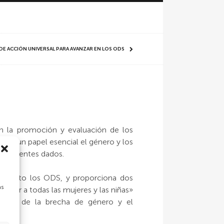
 DE ACCIÓN UNIVERSAL PARA AVANZAR EN LOS ODS
en la promoción y evaluación de los
nen un papel esencial el género y los
en ambientes dados.
onjunto los ODS, y proporciona dos
as
derar a todas las mujeres y las niñas»
uencia de la brecha de género y el