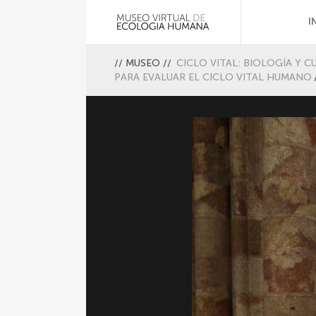
I
//
MUSEO
//
CICLO VITAL: BIOLOGÍA Y C
PARA EVALUAR EL CICLO VITAL HUMANO